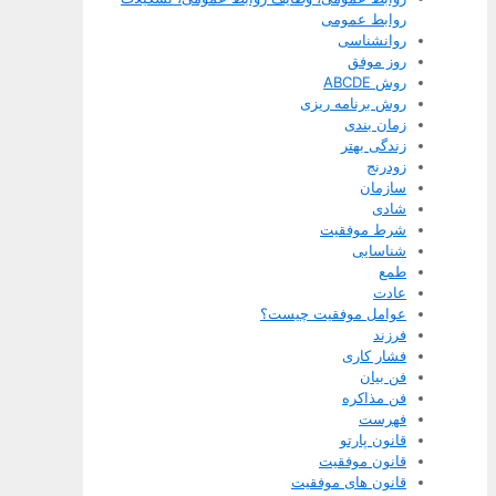
روابط عمومی
روانشناسی
روز موفق
روش ABCDE
روش برنامه ریزی
زمان بندی
زندگی بهتر
زودرنج
سازمان
شادی
شرط موفقیت
شناسایی
طمع
عادت
عوامل موفقیت چیست؟
فرزند
فشار کاری
فن بیان
فن مذاکره
فهرست
قانون پارتو
قانون موفقیت
قانون های موفقیت