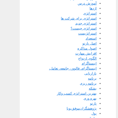
آموزش درس
اژدها
استراتژی
استراتژی برای شرکت ها
استراتژی جدید
استراتژی چیست؟
استراتژیست
استعداد
اصل پارتو
اصول مذاکره
افزایش مهارت
الگوی ازدواج
اینستاگرام
اینستاگرام، فالوور، جامعه، تعامل،
بازاریابی
برنامه
برنامه ریزی
بشکه
بهترین استراتژی کسب وکار
بهره وری
پارتو
پژوهشگران‌موفق‌پویا
پول