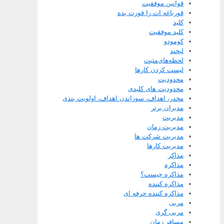
قوانین موفقیت
قورباغه ات را قورت بده
کلید
کلید موفقیت
کومودو
لبخند
لحظه‌های‌مثبت
لیست کردن کارها
محدودیت
محدودیت های کلیدی
مخدر، اهداف، سوزاندن اهداف، اولویت بندی
مدیران برتر
مدیریت
مدیریت زمان
مدیریت شرکت ها
مدیریت کارها
مذاکر
مذاکره
مذاکره چیست؟
مذاکره کننده
مذاکره کننده حرفه‌ ای
مربی
مربی گری
مسافر زمان