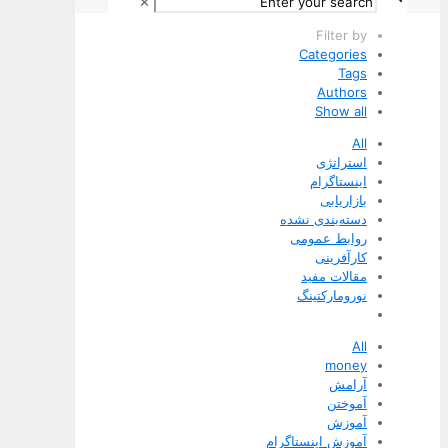
✕
Filter by
Categories
Tags
Authors
Show all
All
استراتژی
اینستاگرام
بازاریابی
دسته‌بندی نشده
روابط عمومی
کارآفرینی
مقالات مفید
نورومارکتینگ
All
money
آرامش
آموختن
آموزش
آموزش اینستاگرام