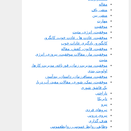
مقاله
منفی باف
منفی بین
مهارت
موفقیت
موفقیت، انرژی، مثبت
موفقیت، عادت ها ، عادت خوب، کانگرو،
کانگورو، یادگیری عادات خوب
موفقیت، قانون، کفش، مقاله
موفقیت، مار، مقالات موفقیت، پیروزی، انرژی
مثبت
موفقیت، مدیریت زمان، قورباغه، مدیریت کارها،
اولویت بندی
موفقیت، مسافرزمان، داستان، پندآموز،
موفقیت، نمک، شوری، مقالات مفید، آب دریا،
یک قاشق شوری
ناراحتی
نایریکا
نیرو
نیروهای فردی
نیروی درونی
هدف گذاری
وظایف روابط عمومی، روابطعمومی