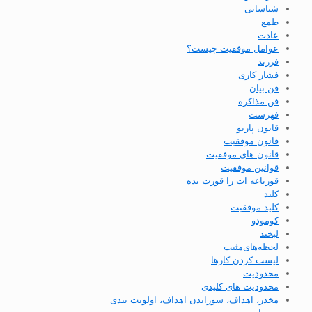
شناسایی
طمع
عادت
عوامل موفقیت چیست؟
فرزند
فشار کاری
فن بیان
فن مذاکره
فهرست
قانون پارتو
قانون موفقیت
قانون های موفقیت
قوانین موفقیت
قورباغه ات را قورت بده
کلید
کلید موفقیت
کومودو
لبخند
لحظه‌های‌مثبت
لیست کردن کارها
محدودیت
محدودیت های کلیدی
مخدر، اهداف، سوزاندن اهداف، اولویت بندی