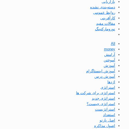
بازاریابی
دسته‌بندی نشده
روابط عمومی
کارآفرینی
مقالات مفید
نورومارکتینگ
All
money
آرامش
آموختن
آموزش
آموزش اینستاگرام
آموزش درس
اژدها
استراتژی
استراتژی برای شرکت ها
استراتژی جدید
استراتژی چیست؟
استراتژیست
استعداد
اصل پارتو
اصول مذاکره