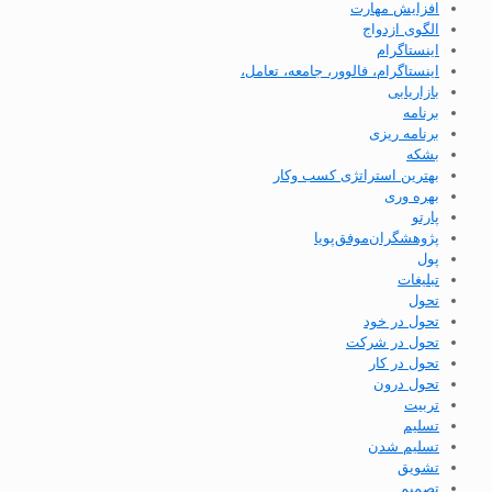
افزایش مهارت
الگوی ازدواج
اینستاگرام
اینستاگرام، فالوور، جامعه، تعامل،
بازاریابی
برنامه
برنامه ریزی
بشکه
بهترین استراتژی کسب وکار
بهره وری
پارتو
پژوهشگران‌موفق‌پویا
پول
تبلیغات
تحول
تحول در خود
تحول در شرکت
تحول در کار
تحول درون
تربیت
تسلیم
تسلیم شدن
تشویق
تصمیم