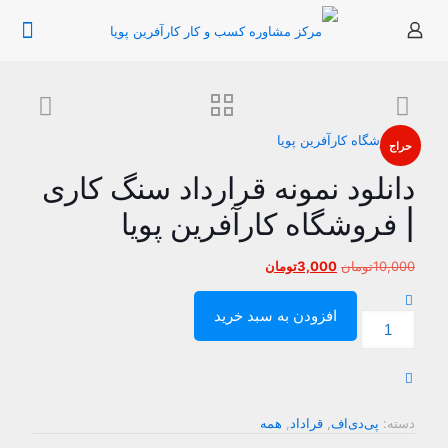
حراج
دانلود نمونه قرارداد سنگ کاری
| فروشگاه کارآفرین پویا
قیمت
قیمت
10,000
تومان
3,000
تومان
اصلی
فعلی
10,000تومان
3,000تومان
افزودن به سبد خرید
دانلود
بود.
است.
نمونه
قرارداد
سنگ
کاری
|
دسته:
پی‌دی‌اف
,
قراداد
,
همه
فروشگاه