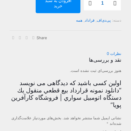
10,000تومان
,000
افزودن به سبد
نمونه
خرید
بود.
است.
قرارداد
بيع
قطعي
دسته:
پی‌دی‌اف
,
قراداد
,
همه
منقول
يك
دستگاه
Share
اتومبيل
سواري
|
نظرات
0
فروشگاه
نقد و بررسی‌ها
کارآفرین
پویا
هنوز بررسی‌ای ثبت نشده است.
عدد
اولین کسی باشید که دیدگاهی می نویسد
“دانلود نمونه قرارداد بيع قطعي منقول يك
دستگاه اتومبيل سواري | فروشگاه کارآفرین
پویا”
نشانی ایمیل شما منتشر نخواهد شد.
بخش‌های موردنیاز علامت‌گذاری
شده‌اند
*