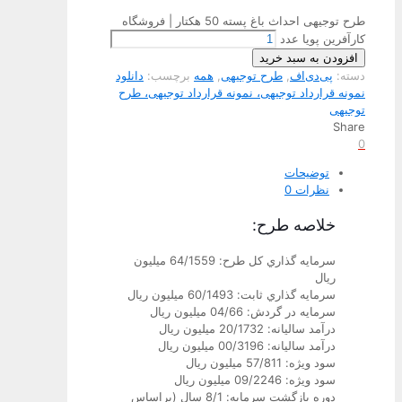
طرح توجیهی احداث باغ پسته 50 هکتار | فروشگاه
کارآفرین پویا عدد
افزودن به سبد خرید
دسته:
پی‌دی‌اف
,
طرح توجیهی
,
همه
برچسب:
دانلود
نمونه قرارداد توجیهی، نمونه قرارداد توجیهی، طرح
توجیهی
Share
0
توضیحات
نظرات
0
خلاصه طرح:
سرمايه گذاري كل طرح: 64/1559 ميليون
ريال
سرمايه گذاري ثابت: 60/1493 ميليون ريال
سرمايه در گردش: 04/66 ميليون ريال
درآمد ساليانه: 20/1732 ميليون ريال
درآمد ساليانه: 00/3196 ميليون ريال
سود ويژه: 57/811 ميليون ريال
سود ويژه: 09/2246 ميليون ريال
دوره بازگشت سرمايه: 8/1 سال (براساس