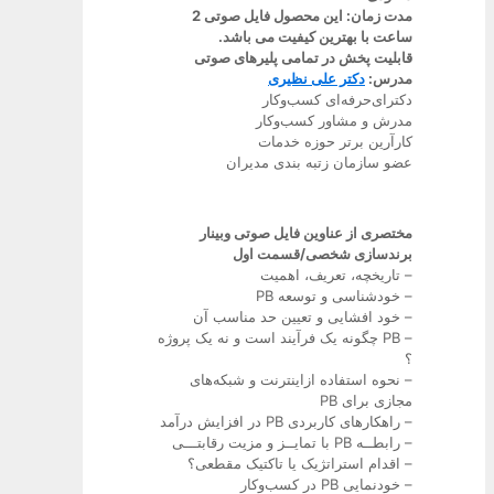
مدت زمان: این محصول فایل صوتی 2
ساعت با بهترین کیفیت می باشد.
قابلیت پخش در تمامی پلیرهای صوتی
مدرس:
دکتر علی نظیری
دکترای‌حرفه‎‌ای کسب‌وکار
مدرش و مشاور کسب‌وکار
کارآرین برتر حوزه خدمات
عضو سازمان زتبه بندی مدیران
مختصری از عناوین فایل صوتی وبینار
برندسازی شخصی/قسمت اول
– تاریخچه، تعریف، اهمیت
– خودشناسی و توسعه PB
– خود افشایی و تعیین حد مناسب آن
– PB چگونه یک فرآیند است و نه یک پروژه
؟
– نحوه استفاده ازاینترنت و شبکه‌های
مجازی برای PB
– راهکارهای کاربردی PB در افزایش درآمد
– رابطــه PB با تمایــز و مزیت رقابتـــی
– اقدام استراتژیک یا تاکتیک مقطعی؟
– خودنمایی‌ PB در کسب‌وکار