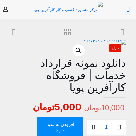
حراج
دانلود نمونه قرارداد
خدمات | فروشگاه
کارآفرین پویا
قیمت
قیمت
5,000
تومان
10,000
تومان
اصلی
فعلی
دانلود
10,000تومان
,000
افزودن به سبد
نمونه
خرید
بود.
است.
قرارداد