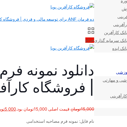
وره
زش
فرینی
ده فرمان ANF برای توسعه مالی و فردی | فروشگاه کارآفرین پویا
رآفرینی
انک کارآفرین
حراج
انک سرمایه گذاری
انک ایده
دانلود نمونه فر
موزشی
زشی و مهارتی
| فروشگاه کارآفر
ارآفرینی
15,000
تومان
قیمت اصلی 15,000تومان بود.
5,000
توم
نام فایل: نمونه فرم مصاحبه استخدامی