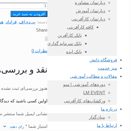
اصلی
ف
دپارتمان مشاوره
دانلود
10,000تومان
دپارتمان آموزش
قرارداد
افزودن به سبد خرید
بود.
ا
دپارتمان کارآفرینی
كار
دسته:
پی‌دی‌اف
,
قراداد
,
هم
کافه کارآفرینی
بازار
Share
بانک کارآفرین
يابي
0
بانک سرمایه گذاری
يك
نظرات
0
بانک ایده
ماهه
فروشگاه دانش
|
نقد و بررسی‌ه
میز خدمت
فروشگاه
مقالات و مطالب آموزشی
کارآفرین
دوره‌های آموزشی | منو
پویا
هنوز بررسی‌ای ثبت نشده 
LM EVENT
عدد
اولین کسی باشید که دیدگاهی
ورکشاپ‌های کارآفرینی
درباره ما
نشانی ایمیل شما منتشر نخ
بنیان‌گذار
ارتباط با ما
امتیاز شما
*