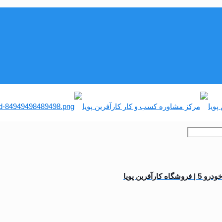
رآفرین پویا