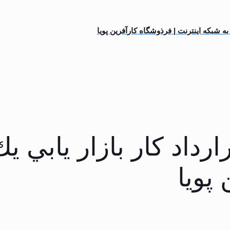
 به شبكه اينترنت | فرذوشگاه کارآفرین پویا
رارداد كار بازار يابي 
 پویا
یمت