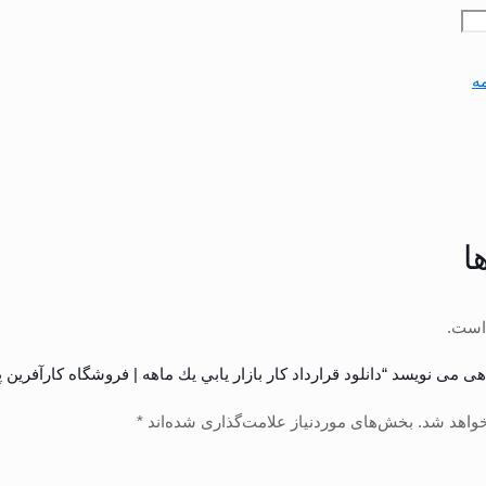
علی
5,000تومان
ست.
ه
ا
است.
 می نویسد “دانلود قرارداد كار بازار يابي يك ماهه | فروشگاه کارآفرین پو
واهد شد.
بخش‌های موردنیاز علامت‌گذاری شده‌اند
*