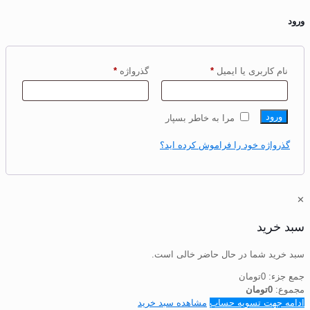
د
الزامی
الزامی
نام کاربری یا ایمیل
*
گذرواژه
*
ورود
مرا به خاطر بسپار
گذرواژه خود را فراموش کرده اید؟
د خرید
 خرید شما در حال حاضر خالی است.
ع جزء:
0
تومان
موع:
0
تومان
مه جهت تسویه حساب
مشاهده سبد خرید