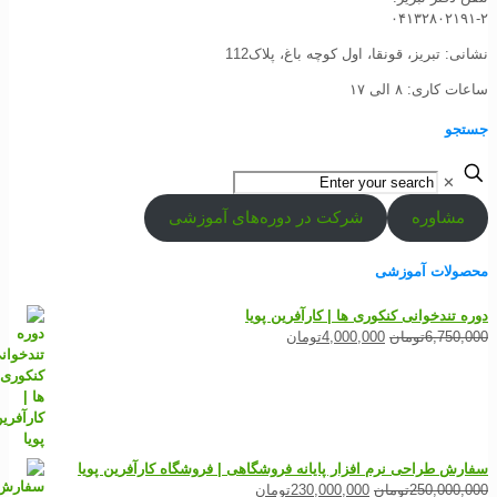
۰۴۱۳۲۸۰۲۱۹
نی: تبریز، قونقا، اول کوچه باغ، پلاک112
ت کاری: ۸ الی ۱۷
تجو
✕
مشاوره
شرکت در دوره‌های آموزشی
صولات آموزشی
ه تندخوانی کنکوری ها | کارآفرین پویا
قیمت
قیمت
6,750,
تومان
4,000,000
تومان
اصلی
فعلی
6,750,000تومان
4,000,000تومان
بود.
است.
رش طراحی نرم افزار پایانه فروشگاهی | فروشگاه کارآفرین پویا
قیمت
قیمت
250,000,
تومان
230,000,000
تومان