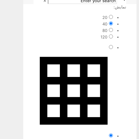
✕
نمایش:
20
40
80
120