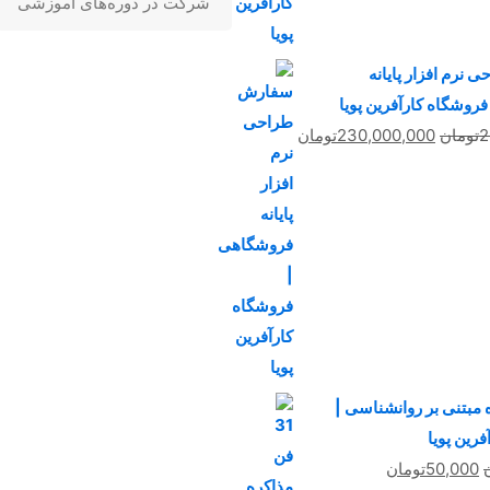
شرکت در دوره‌های آموزشی
نرم افزار پایانه
روشگاه کارآفرین پویا
قیمت
قیمت
2
تومان
230,000,000
تومان
اصلی
فعلی
250,000,000تومان
230,000,000تومان
بود.
است.
ه مبتنی بر روانشناسی |
رین پویا
قیمت
قیمت
50,000
تومان