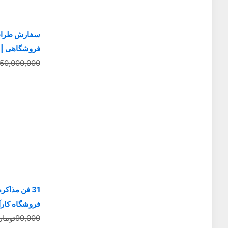
سفارش طراحی 
فروشگاهی | ف
50,000,000
31 فن مذاکر
فروشگاه کارآف
99,000
تومان