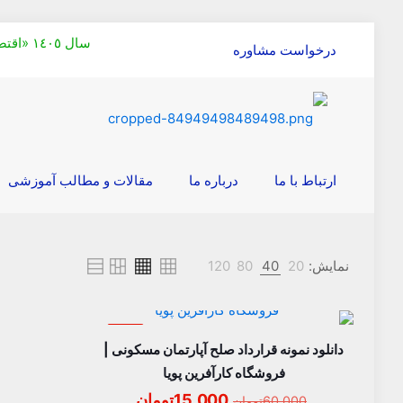
سال ١٤٠٥ «اقتصاد مقاومتی در سايه وحدت ملی و امنيت ملی»
درخواست مشاوره
ارتباط با ما
درباره ما
مقالات و مطالب آموزشی
نمایش:
20
40
80
120
حراج
دانلود نمونه قرارداد صلح آپارتمان مسکونی |
فروشگاه کارآفرین پویا
قیمت
قیمت
15,000
تومان
60,000
تومان