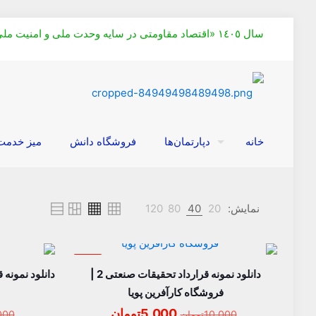
سال ١٤٠٥ «اقتصاد مقاومتی در سايه وحدت ملی و امنيت ملی»
خانه
دپارتمان‌ها
فروشگاه دانش
میز خدمت
نمایش:
20
40
80
120
حراج
دانلود نمونه قرارداد تحقیقات صنعتی 2 |
دانلود نمونه
فروشگاه کارآفرین پویا
قیمت
قیمت
5,000
تومان
10,000
تومان
000