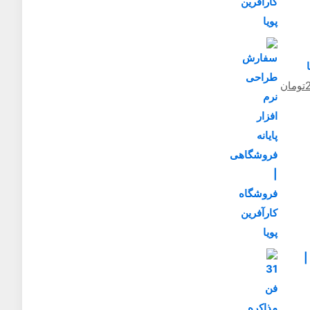
قیمت
تومان
فعلی
250,000,000تومان
230,000,000تومان
است.
|