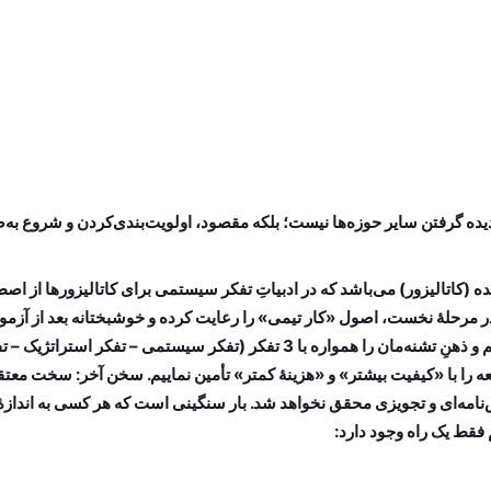
ه (کاتالیزور) می‌باشد که در ادبیاتِ تفکر سیستمی برای کاتالیزورها از ا
 مرحلۀ نخست، اصول «کار تیمی» را رعایت کرده و خوشبختانه بعد از آزمون و
پیاده‌سازی آن‌ها، بالاخره توانستیم آن اصول را در تیم خودمان نهادینه نماییم و ذهنِ تشن
معه را با «کیفیت بیشتر» و «هزینۀ کمتر» تأمین نماییم. سخن آخر: سخت معت
امه‌ای و تجویزی محقق نخواهد شد. بار سنگینی است که هر کسی به اندازۀ 
فقط یک راه وجود دارد: