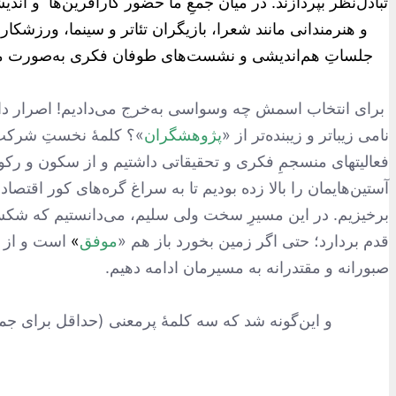
تبادل‌نظر بپردازند. در میان جمعِ ما حضور کارآفرین‌ها و ا
و هنرمندانی مانند شعرا، بازیگران تئاتر و سینما، ورزشک
جلساتِ هم‌اندیشی و نشست‌های طوفان‌ فکری به‌صورت من
برای انتخاب اسمش چه وسواسی به‌خرج می‌دادیم! اصرار داشتیم
نامی زیباتر و زیبنده‌تر از «
پژوهشگران
»؟ کلمۀ نخستِ شرکت ب
فعالیت‎های منسجمِ فکری و تحقیقاتی داشتیم و از سکون و رکود و ایستایی به‌شدت بیزار بودیم و هستیم لذا کلمۀ «
آستین‌هایمان را بالا زده بودیم تا به سراغ گره‌های کور اقتص
برخیزیم. در این مسیرِ سخت ولی سلیم، می‌دانستیم که شکس
قدم بردارد؛ حتی اگر زمین بخورد باز هم «
موفق
»
است و از آغ
صبورانه و مقتدرانه به مسیرمان ادامه دهیم.
و این‌گونه شد که سه کلمۀ پرمعنی (حداقل برای جمع