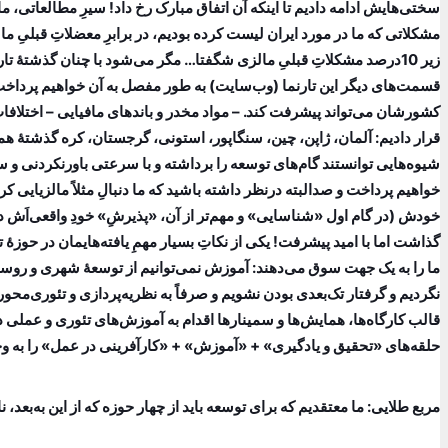
سختی‌هایش ادامه دادیم تا اینکه آن اتفاق مبارک رخ داد! سیرِ مطالعاتی،
مشکلاتی که ما در مورد ایران لیست کرده بودیم، در برابرِ معضلاتِ قبلیِ م
زیر 10درصد مشکلاتِ قبلیِ مالزی شگفتا… مگر می‌شود با چنان گذشتۀ ت
قسمت‌های دیگر این تارنما (وب‌سایت) به‌ طور مفصل به آن خواهیم پرداخت: 
کشورشان می‌تواند پیشرفت کند. – مواد مخدر و باندهای مافیایی – اختلافات
قرار دادیم: آلمان، ژاپن، چین، سنگاپور، استونی، گرجستان، کره گذشتۀ همۀ 
شیوه‌هایی توانستند گام‌های توسعه را برداشته و با سرعتی باورنکردنی و 
خواهیم پرداخت و صدالبته درنظر داشته باشید که ما دنبالِ مثلاً مالزیایی کرد
خودش (در گام اول «شناسایی» و مهم‌تر از آن، «پذیرشِ» خودِ واقعی‌اَش 
گذاشت اما با امید پیشرفت! یکی از نکاتِ بسیار مهمِ یافته‌هایمان در ح
ما را به یک جهت سوق می‌دهند: آموزش نمی‌توانیم از توسعۀ شهری و روست
قالب کارگاه‌ها، همایش‌ها و سمینارها اقدام به آموزش‌های تئوری و عملی در 
حلقه‌های «تحقیق و یادگیری» + «آموزش» + «کارآفرینی در عمل» را به وجو
مربع طلایی: ما معتقدیم که برای توسعه باید از چهار حوزه که از این به‌بعد، 