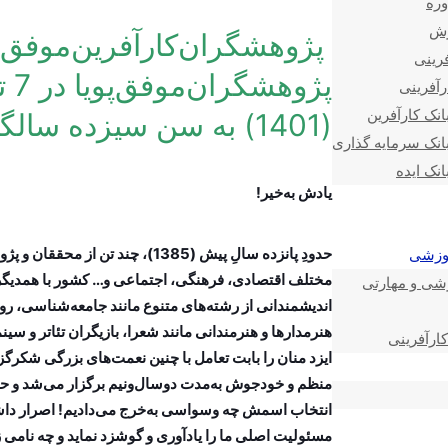
وره
زش
پژوهشگران‌کارآفرین‌موفق 
فرینی
رآفرینی
انک کارآفرین
(1401) به سن سیزده سالگی‌اَش‌ قدم گذاشته است.
انک سرمایه گذاری
انک ایده
یادش به‌خیر!
حدودِ پانزده سالِ پیش (1385)، چند
موزشی
مختلف اقتصادی، فرهنگی، اجتماعی و… کشور با همدیگر به 
زشی و مهارتی
اندیشمندانی از رشته‌های متنوع مانند جامعه‌شناسی، ر
هنرمدارها و هنرمندانی مانند شعرا، بازیگران تئاتر و سی
ارآفرینی
ایزد منان را بابت تعامل با چنین نعمت‌های بزرگی شکر
منظم و خودجوش به‌مدت دوسال‌ونیم برگزار می‌شد و حاص
انتخاب اسمش چه وسواسی به‌خرج می‌دادیم! اصرار داشتیم
مسئولیت اصلی ما را یادآوری و گوشزد نماید و چه نامی 