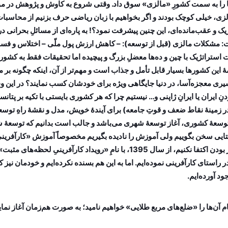
 ما را به سمت کشورِ «مالزی» سوق داد. وقتی شروع به کاوش و پژوهش در مو
الزی، خیلی کوچک بودند و اگر بخواهیم با زبان ریاضی حرف بزنیم از محاسبات 
اریک و عقب‌مانده‌ای، این چنین پیشرفت نمود؟! به پاره‌ای از مسائلِ بحران
مشکلات مالزی (قبل از توسعه): – کاهش ارزش پول ملّی – اختلاس و فساد در م
 استراتژیک با چین و ده‌ها معضلِ بزرگ و پیچیده اما تحقیقات فقط به کشور
این کشورها بسیار قابل تأمل و جذاب است و مهم‌تر از آن، اینکه چگونه بر م
سیری معجزه‌آسا، در دنیا جایگاهی ویژه برای خودشان کسب نمایند؟ در این و
نِ ایران یا ایرانِ ژاپنی و… نیستیم چرا که هر کشوری بایستی با تکیه بر پتانس
در زمینۀ نقاط ضعف و قوتِ جامعه‌) برای آیندۀ خویش، مدل و نقشۀ راهِ تو
وزۀ توسعۀ کشوری، آغاز توسعۀ شهری می‌باشد و جالب است بدانیم که توسعۀ
ایی سخن بگوییم ولی آموزش را نادیده بگیریم مخصوصاً آموزش «کارآفرینی»
نگردیم و گرفتار تک‌بعدی بودن نشویم و صرفاً به نظریه‌پردازی و تئوری‌محور بودن اکتفا 
راستای کارآفرینی نموده‌ایم. اما به این هم بسنده نکرده‌ایم و خودمان نیز 
د آورده‌ایم.
نام آن‌ها را «ضلع‌های مربع طلایی» خواهیم نامید؛ به صورت هم‌زمان آغاز نمای