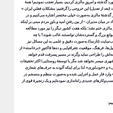
رد گذشته و امروزِ مالزی کردیم، بسیار تعجب نمودیم! همۀ
(بعد از تعدیل) این خروجی را گرفتیم: مشکلاتِ فعلیِ ایران =
ی در گذشتۀ مالزی به‌صورت خیلی مختصر اشاره می‌کنیم و در
یان مدیران – از بین رفتنِ امید و باورِ مردم مبنی بر اینکه
 مالزی ختم نشد؛ بلکه هفت کشور دیگر را نیز مورد مطالعه
وانعِ بزرگ و گسترده‌شان توانستند غالب شوند؟ با چه
ب‌سایت (تارنما) به‌صورت دقیق و علمی به این مسائل نیز
یل‌ها، فرهنگ‌، موقعیت جغرافیایی و ده‌ها فاکتورِ «برخاسته» از
سعه‌اش را طراحی نماید وگرنه در مسیر پسرفت قدم خواهد
 شهری میسر نخواهد شد مگر با توسعۀ روستایی! اکثر تحقیقات
 و «خودباوری» لذا برای اینکه آلوده به حرف‌های شعاری
نکنیم، از سال 1395، با نامِ «رویداد کارآفرینیِ لحظه‌های مثبت» وارد فاز عمل و اجرایی شده‌ و به‌صورت منظم و منسجم در
کسب‌وکارهای جدیدی راه‌اندازی نموده‌ایم و یک زنجیرۀ قوی از
یم: