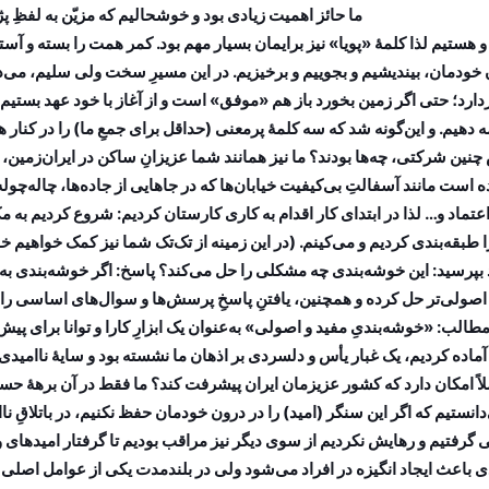
هستیم لذا کلمۀ «پویا» نیز برایمان بسیار مهم بود. کمر همت را بسته و آستین
وان خودمان، بیندیشیم و بجوییم و برخیزیم. در این مسیرِ سخت ولی سلیم، 
؛ حتی اگر زمین بخورد باز هم «موفق» است و از آغاز با خود عهد بستیم که در
 دهیم. و این‌گونه شد که سه کلمۀ پرمعنی (حداقل برای جمعِ ما) را در کنار 
نین شرکتی، چه‌ها بودند؟ ما نیز همانند شما عزیزانِ ساکن در ایران‌زمین،
ست مانند آسفالتِ بی‌کیفیت خیابان‌ها که در جاهایی از جاده‌ها، چاله‌چوله
عتماد و… لذا در ابتدای کار اقدام به کاری کارستان کردیم: شروع کردیم ب
 طبقه‌بندی کردیم و می‌کینم. (در این زمینه از تک‌تک شما نیز کمک خواهیم 
بپرسید: این خوشه‌بندی چه مشکلی را حل می‌کند؟ پاسخ: اگر خوشه‌بندی به 
اصولی‌تر حل کرده و همچنین، یافتنِ پاسخِ پرسش‌ها و سوال‌های اساسی را سهل‌
مطالب: «خوشه‌بندیِ مفید و اصولی» به‌عنوان یک ابزارِ کارا و توانا برای پیش
ماده کردیم، یک غبار یأس و دلسردی بر اذهان ما نشسته بود و سایۀ ناامیدی 
لاً امکان دارد که کشور عزیزمان ایران پیشرفت کند؟ ما فقط در آن برهۀ ح
نستیم که اگر این سنگر (امید) را در درون خودمان حفظ نکنیم، در باتلاقِ نا
رفتیم و رهایش نکردیم از سوی دیگر نیز مراقب بودیم تا گرفتار امیدهای و
دی باعث ایجاد انگیزه در افراد می‌شود ولی در بلندمدت یکی از عوامل اصلی 