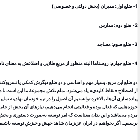
1- ضلع اول: مدیران (بخش دولتی و خصوصی)
2- ضلع دوم: مدارس
3- ضلع سوم: مساجد
4- ضلع چهارم: روستاها البته منظور از مربعِ طلایی و اضلاعش به معنای نادیده گرفتن سایر حوزه‌ها نیست؛ بلکه مقصود، اولویت‌بندی‌کردن و شروع به‌صورت زیربنایی می‌باشد.
دو ضلع این مربع، بسیار مهم و اساسی و دو ضلع دیگرش کمکی یا تسریع‌کنند
از اصطلاحِ «نقاط کلیدی» یاد می‌شود. تمام تلاش مجموعۀ ما این است تا در
حوزه‌هایی که فعال بوده و فعالیتی انجام می‌دهیم، نیازهای آن بخش از جا
مردم می‌باشد و این بدان معناست که امر توسعه به‌صورت دستوری و بخش‌ن
برسیم… اگر بخواهیم در ایرانِ عزیزمان شاهد جهش و خیزشِ توسعه باشیم 