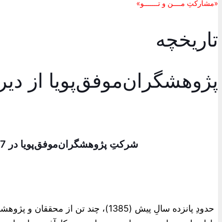
«مشارکتِ مــــن و تـــــــو»
تاریخچه
پژوهشگران‌موفق‌پویا از دیرو
شرکتِ پژوهشگران‌موفق‌پویا در 7 تیر 1388 متولد شد و امسال (1400) به سن دوازده سالگی‌اَش‌ قدم گذاشته است.
حدودِ پانزده سالِ پیش (1385)، چند