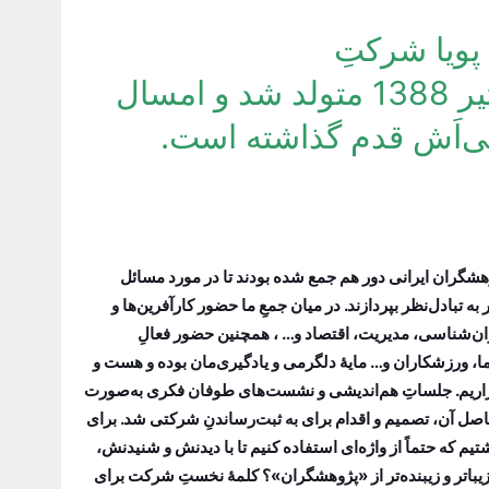
پویا شرکتِ
پژوهشگران‌موفق‌پویا در 7 تیر 1388 متولد شد و امسال
 تن از محققان و پژوهشگران ایرانی دور هم جمع شده بودند تا در مورد مسائل
تبادل‌نظر بپردازند. در میان جمعِ ما حضور کارآفرین‌ها و
وان‌شناسی، مدیریت، اقتصاد و… ، همچنین حضور فعالِ
نما، ورزشکاران و… مایۀ دلگرمی و یادگیری‌مان بوده و هست و
گزاریم. جلساتِ هم‌اندیشی و نشست‌های طوفان‌ فکری به‌صورت
ل آن، تصمیم و اقدام برای به ثبت‌رساندنِ شرکتی شد. برای
 که حتماً از واژه‌ای استفاده کنیم تا با دیدنش و شنیدنش،
زیباتر و زیبنده‌تر از «پژوهشگران»؟ کلمۀ نخستِ شرکت برای