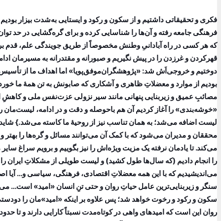
فکری و تحقیقاتی داشتیم و از سکون و رکود و ایستایی به‌شدت بیزار بودیم و 
فرهنگی جامعه رفته و آن‌ها را شناسایی کرده و برای گره‌گشایی‌ در حد ت
که هر کسی در راه آبادانیِ وطنش مخصوصاً از طریق جویندگی علم، قدم بردارد
قهرکردن و غرزدن را در پیش نگیریم و صبورانه و مقتدرانه به مسیرمان ادامه
دوختیم و خروجی‌اَش شد: «پژوهشگران‌موفق‌پویا» اما اهداف ما از تأسیس چ
بودیم از موارد و معضلاتِ ظاهری و آشکاری که صابونش به تن همۀ ما خورده ا
مصائبِ عمیق و زیربنایی پنهانی مانند سیر نزولی عزت‌نفس ملی و کاهشِ ا
«خوشه‌بندی» را آغاز کردیم آن هم باحوصله و دقت و در ادامه، لیست‌مان را
لیست اضافه می‌شد؛ به همان تناسب نیز از روحیۀ ما کاسته می‌شد.} شاید 
محققان و مدیران می‌شود که با کمک آن می‌توانند مسائل و گره‌ها را بهتر و 
می‌کند. تا یادمان نرفته یک مزیت ویژه‌اش را نیز بگوییم و برویم سراغ سایر 
را انجام دادیم (که سال‌ها طول کشید) و لیست طویلی از مشکلاتِ ایران را آ
می‌اندیشیدیم که با این همه معضلاتِ اقتصادی، فرهنگی، سیاسی و… آیا اص
سنگر و زیربنایی‌ترین عامل حیاتِ روان و حتی تنِ انسان «امید» است… می‌دا
سکون و رکود و رخوت خواهد شد؛ پس علاوه بر اینکه «امید»مان را دودستی گ
روان این است که امیدهای واهی در کوتاه‌مدت نسبتاً کارایی دارند و تا حدو