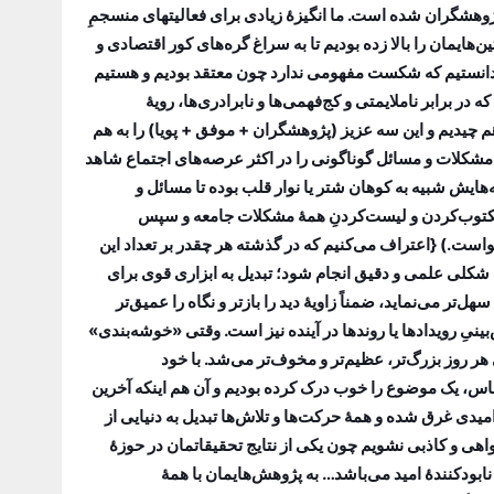
ما حائز اهمیت زیادی بود و خوشحالیم که مزیّن به لفظِ پژوهشگران شده است. ما انگیزۀ زیادی برای فعالیت‎های منسجمِ
‌هایمان را بالا زده بودیم تا به سراغ گره‌های کور اقتصادی و
می‌دانستیم که شکست مفهومی ندارد چون معتقد بودیم و هستیم
 برابر ناملایمتی و کج‌فهمی‌ها و نابرادری‌ها، رویۀ
هم چیدیم و این سه عزیز (پژوهشگران + موفق + پویا) را به هم
 مشکلات و مسائل گوناگونی را در اکثر عرصه‌های اجتماع شاهد
‌هایش شبیه به کوهان شتر یا نوار قلب بوده تا مسائل و
ه مکتوب‌کردن و لیست‌کردنِ همۀ مشکلات جامعه و سپس
خواست.) {اعتراف می‌کنیم که در گذشته هر چقدر بر تعداد این
شکلی علمی و دقیق انجام شود؛ تبدیل به ابزاری قوی برای
تر می‌نماید، ضمناً زاویۀ دید را بازتر و نگاه را عمیق‌تر
‌بینیِ رویدادها یا روندها در آینده نیز است. وقتی «خوشه‌بندی»
هر روز بزرگ‌تر، عظیم‌تر و مخوف‌تر می‌شد. با خود
ساس، یک موضوع را خوب درک کرده بودیم و آن هم اینکه آخرین
امیدی غرق شده و همۀ حرکت‌ها و تلاش‌ها تبدیل به دنیایی از
اهی و کاذبی نشویم چون یکی از نتایج تحقیقاتمان در حوزۀ
نابودکنندۀ امید می‌باشد… به پژوهش‌هایمان با همۀ